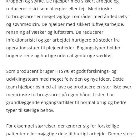
kroppen og styrke. De hjælper med sikkert arbejde og
reducerer risici som allergier eller fejl. Medicinske
forbrugsvarer er meget vigtige i områder med åndedræts-
og søvnmedicin. De hjælper med sikkert luftvejsarbejde,
rensning af væsker og luftstrøm. De reducerer
infektionsrisici og gør arbejdet hurtigere på steder fra
operationsstuer til plejeenheder. Engangstyper holder
tingene rene og hurtige uden at genbruge værktøj.
Som producent bruger HTSY® et godt forsknings- og
udviklingsteam med meget feltviden og nye ideer. Dette
team hjælper os med at lave og producere en stor liste over
medicinske forbrugsvarer på egen hånd. Listen har
grundlæggende engangsartikler til normal brug og bedre
typer til særlige behov.
For eksempel størrelser, der ændrer sig for forskellige
patienter eller nøjagtige dele til hurtigt arbejde. Denne store