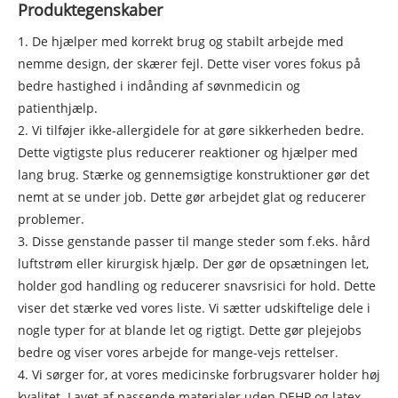
Produktegenskaber
1. De hjælper med korrekt brug og stabilt arbejde med
nemme design, der skærer fejl. Dette viser vores fokus på
bedre hastighed i indånding af søvnmedicin og
patienthjælp.
2. Vi tilføjer ikke-allergidele for at gøre sikkerheden bedre.
Dette vigtigste plus reducerer reaktioner og hjælper med
lang brug. Stærke og gennemsigtige konstruktioner gør det
nemt at se under job. Dette gør arbejdet glat og reducerer
problemer.
3. Disse genstande passer til mange steder som f.eks. hård
luftstrøm eller kirurgisk hjælp. Der gør de opsætningen let,
holder god handling og reducerer snavsrisici for hold. Dette
viser det stærke ved vores liste. Vi sætter udskiftelige dele i
nogle typer for at blande let og rigtigt. Dette gør plejejobs
bedre og viser vores arbejde for mange-vejs rettelser.
4. Vi sørger for, at vores medicinske forbrugsvarer holder høj
kvalitet. Lavet af passende materialer uden DEHP og latex,