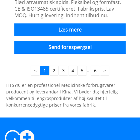
Blød atraumatisk spids. Fleksibel og formfast.
CE & ISO13485 certificeret. Fabrikspris. Lav
MOQ. Hurtig levering. Indhent tilbud nu.
Læs mere
Send forespørgsel
<
1
2
3
4
5
...
6
>
HTSY® er en professionel Medicinske forbrugsvarer
producent og leverandør i Kina. Vi byder dig hjertelig
velkommen til engrosprodukter af høj kvalitet til
konkurrencedygtige priser fra vores fabrik.