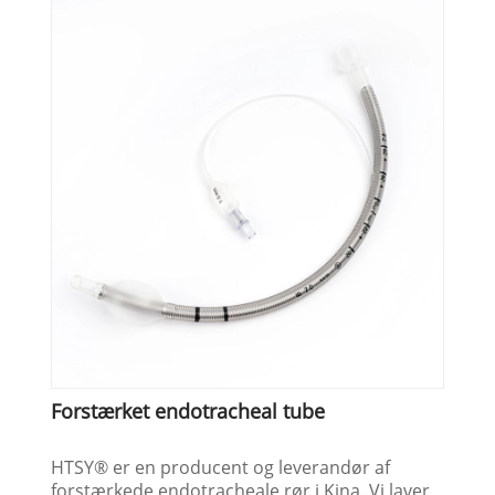
Forstærket endotracheal tube
HTSY® er en producent og leverandør af
forstærkede endotracheale rør i Kina. Vi laver