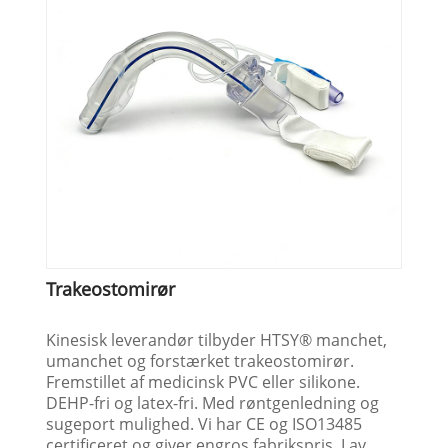
Trakeostomirør
Kinesisk leverandør tilbyder HTSY® manchet,
umanchet og forstærket trakeostomirør.
Fremstillet af medicinsk PVC eller silikone.
DEHP-fri og latex-fri. Med røntgenledning og
sugeport mulighed. Vi har CE og ISO13485
certificeret og giver engros fabrikspris. Lav