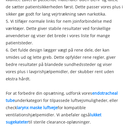
de sætter patientsikkerheden først. Dette passer vores plus i
sikker gør godt for lang vejrtrækning søvn narkotika.
5. Vi tilføjer normale links for nem joinforbindelse med
værktøjer. Dette giver stabile resultater ved forskellige
anvendelser og viser det brede i vores liste for mange
patientsteder.
6. Det fulde design lægger vægt på rene dele, der kan
smides ud og lette greb. Dette opfylder rene regler, giver
bedre resultater på blandede sundhedssteder og viser
vores plus i lavprishjælpemidler, der skubber rent uden
ekstra hårdt.
For at forbedre din opsætning, udforsk vores
endotracheal
tube
underkategori for tilpassede luftvejsmuligheder, eller
check
larynx maske luftveje
for kompatible
ventilationshjælpemidler. Vi anbefaler også
lukket
sugekateter
til sterile clearance-opløsninger.