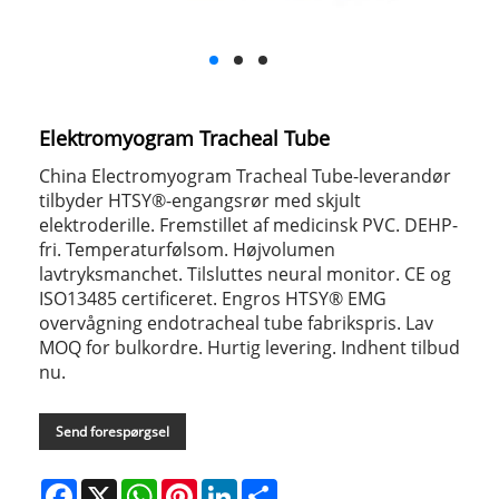
Elektromyogram Tracheal Tube
China Electromyogram Tracheal Tube-leverandør
tilbyder HTSY®-engangsrør med skjult
elektroderille. Fremstillet af medicinsk PVC. DEHP-
fri. Temperaturfølsom. Højvolumen
lavtryksmanchet. Tilsluttes neural monitor. CE og
ISO13485 certificeret. Engros HTSY® EMG
overvågning endotracheal tube fabrikspris. Lav
MOQ for bulkordre. Hurtig levering. Indhent tilbud
nu.
Send forespørgsel
Facebook
X
WhatsApp
Pinterest
LinkedIn
Share