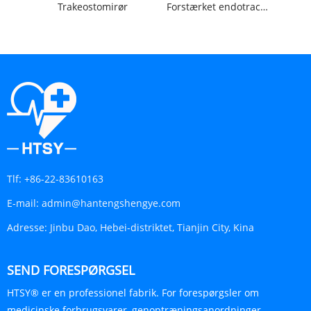
Trakeostomirør
Forstærket endotracheal tube
Tlf:
+86-22-83610163
E-mail:
admin@hantengshengye.com
Adresse:
Jinbu Dao, Hebei-distriktet, Tianjin City, Kina
SEND FORESPØRGSEL
HTSY® er en professionel fabrik. For forespørgsler om
medicinske forbrugsvarer, genoptræningsanordninger,