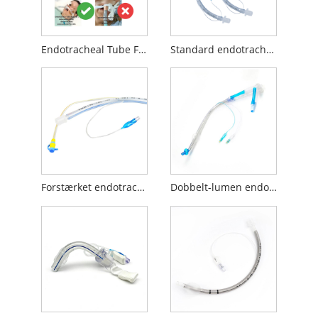
Endotracheal Tube Fastener
Standard endotracheal tube
Forstærket endotracheal slange med sugeport
Dobbelt-lumen endobronchial tube