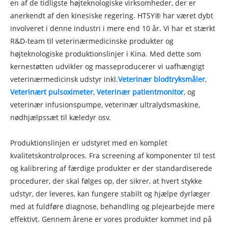
en af ​​de tidligste højteknologiske virksomheder, der er
anerkendt af den kinesiske regering. HTSY® har været dybt
involveret i denne industri i mere end 10 år. Vi har et stærkt
R&D-team til veterinærmedicinske produkter og
højteknologiske produktionslinjer i Kina. Med dette som
kernestøtten udvikler og masseproducerer vi uafhængigt
veterinærmedicinsk udstyr inkl.
Veterinær blodtryksmåler
,
Veterinært pulsoximeter
,
Veterinær patientmonitor
, og
veterinær infusionspumpe, veterinær ultralydsmaskine,
nødhjælpssæt til kæledyr osv.
Produktionslinjen er udstyret med en komplet
kvalitetskontrolproces. Fra screening af komponenter til test
og kalibrering af færdige produkter er der standardiserede
procedurer, der skal følges op, der sikrer, at hvert stykke
udstyr, der leveres, kan fungere stabilt og hjælpe dyrlæger
med at fuldføre diagnose, behandling og plejearbejde mere
effektivt. Gennem årene er vores produkter kommet ind på