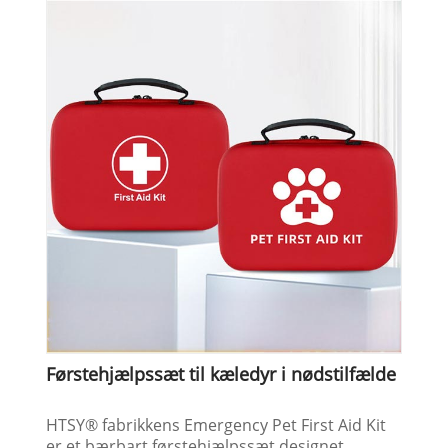
Førstehjælpssæt til kæledyr i nødstilfælde
HTSY® fabrikkens Emergency Pet First Aid Kit
er et bærbart førstehjælpssæt designet