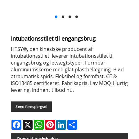
Intubationsstilet til engangsbrug
HTSY®, den kinesiske producent af
intubationsstilet, leverer intubationsstilet til
engangsbrug og letvægtstyper. Formbar
aluminiumskerne med glat plastbelægning. Blød
atraumatisk spids. Fleksibel og formfast. CE &
ISO13485 certificeret. Fabrikspris. Lav MOQ. Hurtig
levering. Indhent tilbud nu.
Send forespørgsel
Facebook
X
WhatsApp
Pinterest
LinkedIn
Share
Produkt beskrivelse