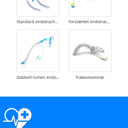
Standard endotracheal tube
Forstærket endotracheal slange med sugeport
Dobbelt-lumen endobronchial tube
Trakeostomirør