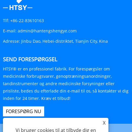
Tlf:
+86-22-83610163
E-mail:
admin@hantengshengye.com
Adresse:
Jinbu Dao, Hebei-distriktet, Tianjin City, Kina
SEND FORESPØRGSEL
HTSY® er en professionel fabrik. For forespørgsler om
medicinske forbrugsvarer, genoptræningsanordninger,
tandinstrumenter og andre medicinske forsyninger eller
prisliste, bedes du efterlade din e-mail til os, så kontakter vi dig
inden for 24 timer. Kræv et tilbud!
FORESPØRG NU
X
Vi bruger cookies til at tilbyde dig en