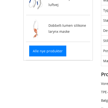
Ma
luftvej
Ty
Stø
Dobbelt-lumen silikone
De
larynx maske
Sti
Po
Alle nye produkter
Mæ
Pr
Vore
TPE-
Bølg