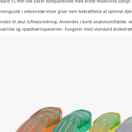
dard 15 mm stik sikrer kompatibilitet med bredt medicinsk udstyr.
tionsguide i voksenstørrelser giver nem bekræftelse af optimal dyb
ndes til akut luftvejsredning. Anvendes i korte anæstesitilfælde. 
iatriske og spædbørnspatienter. Fungerer med standard åndedræ