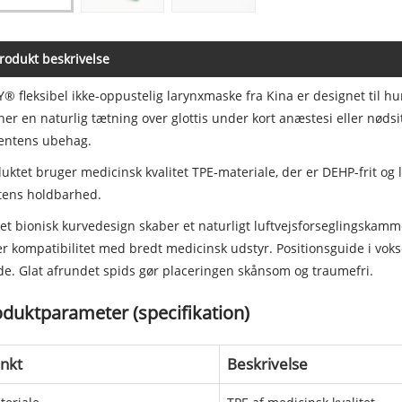
rodukt beskrivelse
® fleksibel ikke-oppustelig larynxmaske fra Kina er designet til hu
er en naturlig tætning over glottis under kort anæstesi eller nøds
ientens ubehag.
uktet bruger medicinsk kvalitet TPE-materiale, der er DEHP-frit og la
tens holdbarhed.
et bionisk kurvedesign skaber et naturligt luftvejsforseglingskam
er kompatibilitet med bredt medicinsk udstyr. Positionsguide i vok
e. Glat afrundet spids gør placeringen skånsom og traumefri.
duktparameter (specifikation)
nkt
Beskrivelse