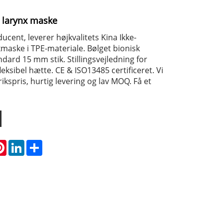
g larynx maske
cent, leverer højkvalitets Kina Ikke-
maske i TPE-materiale. Bølget bionisk
dard 15 mm stik. Stillingsvejledning for
leksibel hætte. CE & ISO13485 certificeret. Vi
ikspris, hurtig levering og lav MOQ. Få et
atsApp
Pinterest
LinkedIn
Share