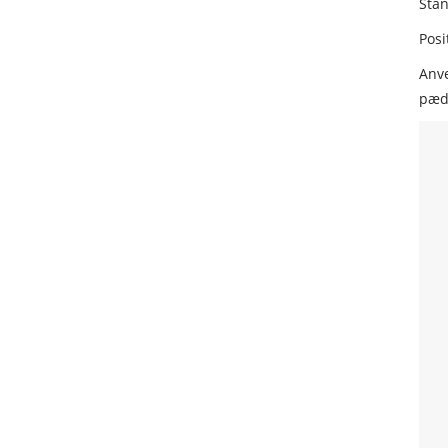
Stan
Posi
Anve
pæd