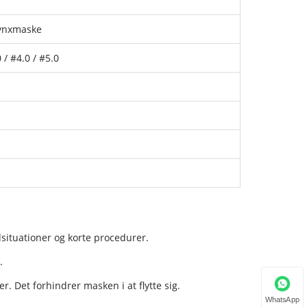
rynxmaske
0 / #4.0 / #5.0
dsituationer og korte procedurer.
.
. Det forhindrer masken i at flytte sig.
WhatsApp