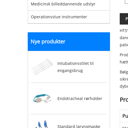
Medicinsk billeddannende udstyr
Operationsstue instrumenter
P
HTSY
dann
Nye produkter
pat
Prod
hæt
Intubationsstilet til
engangsbrug
Bølg
sikr
dybd
Endotracheal rørholder
Pro
Pu
Standard larynxmaske