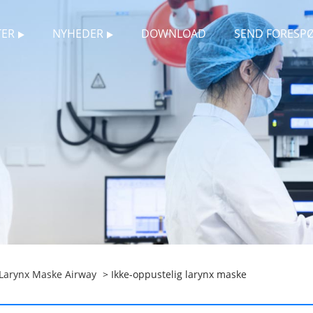
ER
NYHEDER
DOWNLOAD
SEND FORESP
Larynx Maske Airway
> Ikke-oppustelig larynx maske