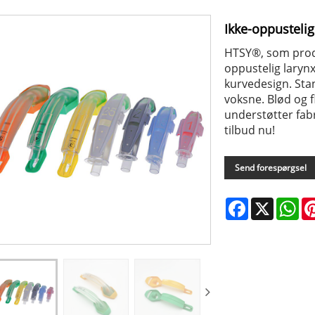
Ikke-oppusteli
HTSY®, som produ
oppustelig larynx
kurvedesign. Stan
voksne. Blød og f
understøtter fabr
tilbud nu!
Send forespørgsel
Facebook
X
Wh