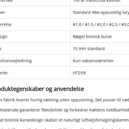
teriale
TPE af medicinsk kvalitet
per
Standard ikke-oppustelig la
rrelse
#1.0 / #1.5 / #2.0 / #2.5 / #3.
sign
Bølget bionisk kurve
k
15 mm standard
sitionsvejledning
Kun voksenstørrelser
rke
HTSY®
oduktegenskaber og anvendelse
s fabrik leverer hurtig tætning uden oppustning. Det passer til nø
materiale garanterer fleksibilitet og forbedrer hættens holdbarhed
et bionisk kurvedesign skaber et naturligt luftvejsforseglingskammer