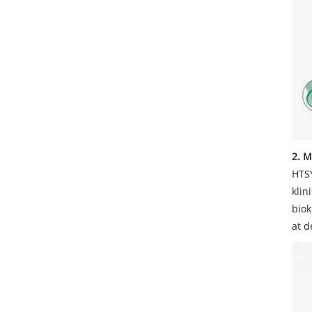
2. M
HTSY
klin
biok
at d