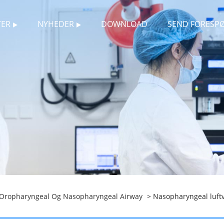
ER
NYHEDER
DOWNLOAD
SEND FORESP
Oropharyngeal Og Nasopharyngeal Airway
> Nasopharyngeal luftv