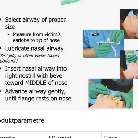
oduktparametre
ørrelse
I.D. (mm)
Farve