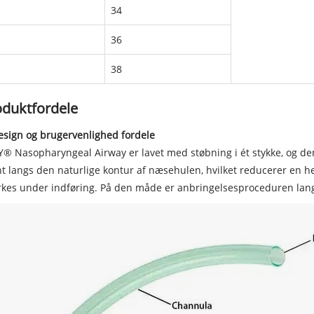
34
36
38
oduktfordele
esign og brugervenlighed fordele
® Nasopharyngeal Airway er lavet med støbning i ét stykke, og dens 
t langs den naturlige kontur af næsehulen, hvilket reducerer en
es under indføring. På den måde er anbringelsesproceduren langt 