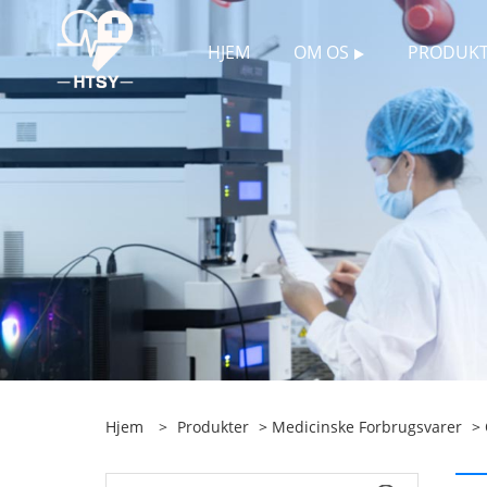
HJEM
OM OS
PRODUKT
Hjem
>
Produkter
>
Medicinske Forbrugsvarer
>