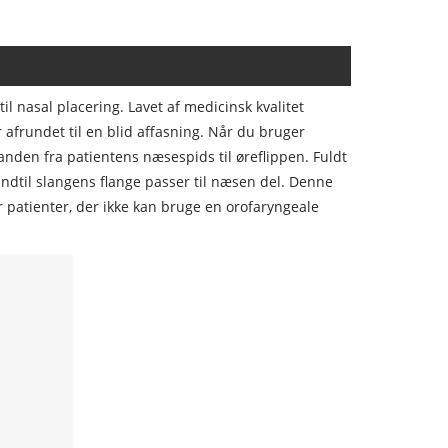
l nasal placering. Lavet af medicinsk kvalitet
r afrundet til en blid affasning. Når du bruger
anden fra patientens næsespids til øreflippen. Fuldt
dtil slangens flange passer til næsen del. Denne
r patienter, der ikke kan bruge en orofaryngeale