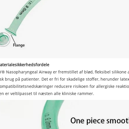
aterialesikkerhedsfordele
® Nasopharyngeal Airway er fremstillet af blød, fleksibel silikone af
isk brug på patienter. Det er fri for skadelige stoffer, herunder lat
ompatibilitetsnedskæringer reducere risikoen for allergiske reakti
en er veltilpasset til næsten alle kliniske rammer.