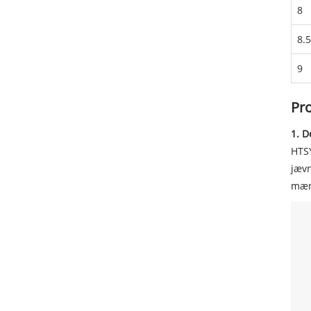
8
8.5
9
Pr
1. D
HTSY
jævn
mærk