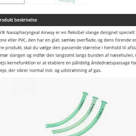
rodukt beskrivelse
® Nasopharyngeal Airway er en fleksibel slange designet specielt ti
kone eller PVC, den har en glat, sømløs overflade, og dens forende e
e produkt, skal du vælge den passende størrelse i henhold til afst
mør slangen og indfør den langsomt langs bunden af næsehulen, in
vejs kernefunktion er at etablere en pålidelig åndedrætspassage fo
veje, der sikrer normal ind- og udstrømning af gas.