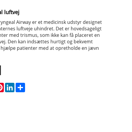
 luftvej
geal Airway er et medicinsk udstyr designet
enternes luftveje uhindret. Det er hovedsageligt
enter med trismus, som ikke kan få placeret en
tvej. Den kan indsættes hurtigt og bekvemt
at hjælpe patienter med at opretholde en jævn
atsApp
Pinterest
LinkedIn
Share