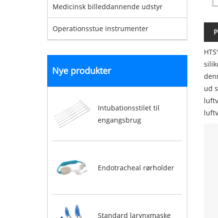
Medicinsk billeddannende udstyr
Operationsstue instrumenter
P
HTSY
sili
Nye produkter
denn
ud s
luft
Intubationsstilet til
luft
engangsbrug
Endotracheal rørholder
Standard larynxmaske