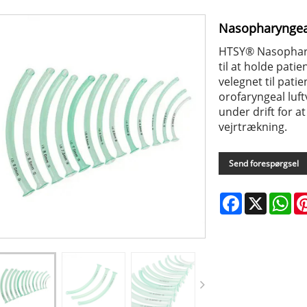
Nasopharyngeal
HTSY® Nasopharyn
til at holde pati
velegnet til pati
orofaryngeal luf
under drift for 
vejrtrækning.
Send forespørgsel
Facebook
X
Wh