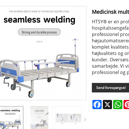
Medicinsk multi
HTSY® er en prof
hospitalssengefab
professionel pro
højautomatisere
komplet kvalitets
højkvalitets og o
kunder. Oversøi
samarbejde. Vi vi
professionel og p
Send forespørgsel
Facebook
X
Wh