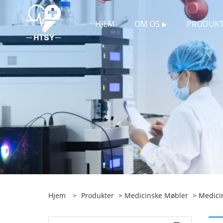
HJEM
OM OS
PRODUKT
Hjem
>
Produkter
>
Medicinske Møbler
> Medicin