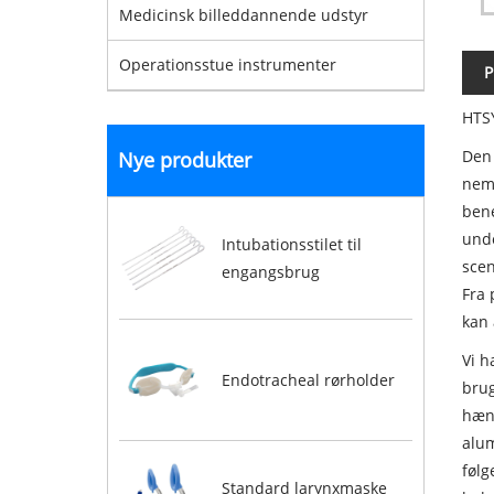
Medicinsk billeddannende udstyr
Operationsstue instrumenter
P
HTSY
Den 
Nye produkter
nemt
bene
unde
Intubationsstilet til
scen
engangsbrug
Fra 
kan 
Vi h
Endotracheal rørholder
brug
hænd
alum
følg
Standard larynxmaske