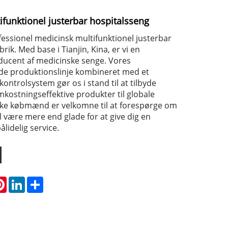
funktionel justerbar hospitalsseng
essionel medicinsk multifunktionel justerbar
rik. Med base i Tianjin, Kina, er vi en
ducent af medicinske senge. Vores
de produktionslinje kombineret med et
kontrolsystem gør os i stand til at tilbyde
mkostningseffektive produkter til globale
ske købmænd er velkomne til at forespørge om
l være mere end glade for at give dig en
ålidelig service.
atsApp
Pinterest
LinkedIn
Share