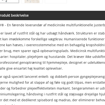
rodukt beskrivelse
® - En førende leverandør af medicinske multifunktionelle justerb
er lavet af rustfrit stål og har udsøgt håndværk. Strukturen er st
 kan imødekomme forskellige vægtkrav. Humaniserede funktioner er
ne kan hæves, i overensstemmelse med en behagelig kropsholdnin
r brug, men sparer også opbevaringsplads. Medicinsk multifunktion
arier: hospitaler, plejehjem og husstande. Det kræver ikke udskiftni
professionel genoptræning til hjemmepleje, designet er udelukkend
alle give ensartet høj kvalitet oplevelser.
ar også specielt lanceret enkelt- og dobbelt-person gyngeplejeseng
erne mulighed for at slappe af og føle sig godt tilpas, men erstatt
er og forbedrer plejeeffektiviteten markant. Sengerammen er ud
iniumslegering, håndsving i rustfrit stål og støjsvage drejelige hj
er det med et dedikeret spisebord og madras, der eliminerer behov