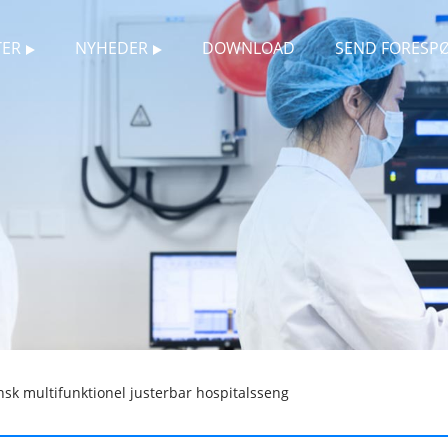
ER
NYHEDER
DOWNLOAD
SEND FORESP
sk multifunktionel justerbar hospitalsseng