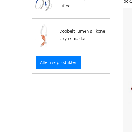
beky
luftvej
Dobbelt-lumen silikone
larynx maske
Alle nye produkter