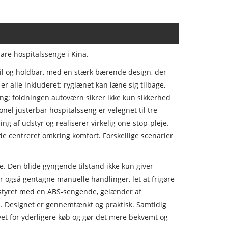
are hospitalssenge i Kina.
abil og holdbar, med en stærk bærende design, der
 alle inkluderet: ryglænet kan læne sig tilbage,
g; foldningen autoværn sikrer ikke kun sikkerhed
el justerbar hospitalsseng er velegnet til tre
ng af udstyr og realiserer virkelig one-stop-pleje.
e centreret omkring komfort. Forskellige scenarier
e. Den blide gyngende tilstand ikke kun giver
er også gentagne manuelle handlinger, let at frigøre
styret med en ABS-sengende, gelænder af
ul. Designet er gennemtænkt og praktisk. Samtidig
et for yderligere køb og gør det mere bekvemt og