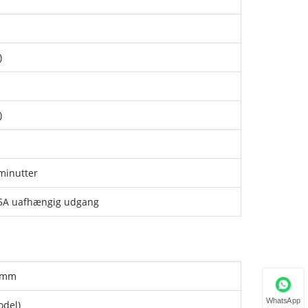
)
)
minutter
,5A uafhængig udgang
 mm
WhatsApp
odel)