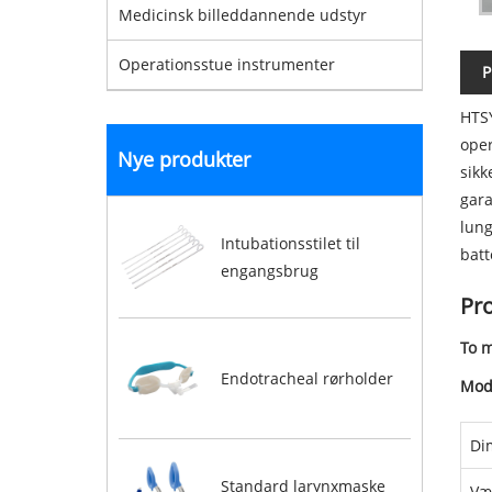
Medicinsk billeddannende udstyr
Operationsstue instrumenter
P
HTSY
oper
Nye produkter
sikk
gara
lung
Intubationsstilet til
batt
engangsbrug
Pr
To m
Endotracheal rørholder
Mod
Di
Standard larynxmaske
Væ