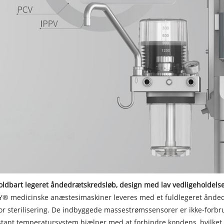
oldbart legeret åndedrætskredsløb, design med lav vedligeholdels
® medicinske anæstesimaskiner leveres med et fuldlegeret åndedræt
or sterilisering. De indbyggede massestrømssensorer er ikke-forbru
tant temperatursystem hjælper med at forhindre kondens, hvilket