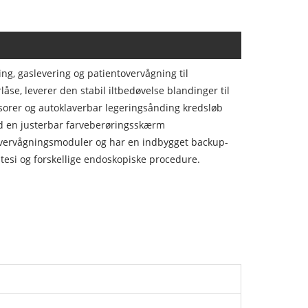
ng, gaslevering og patientovervågning til
e, leverer den stabil iltbedøvelse blandinger til
nsorer og autoklaverbar legeringsånding kredsløb
ed en justerbar farveberøringsskærm
asovervågningsmoduler og har en indbygget backup-
stesi og forskellige endoskopiske procedure.