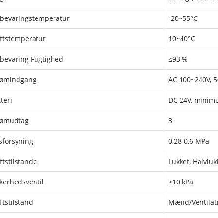
bevaringstemperatur
-20~55°C
iftstemperatur
10~40°C
bevaring Fugtighed
≤93 %
rømindgang
AC 100~240V, 
teri
DC 24V, minim
rømudtag
3
sforsyning
0,28-0,6 MPa
ftstilstande
Lukket, Halvluk
kkerhedsventil
≤10 kPa
ftstilstand
Mænd/Ventilat