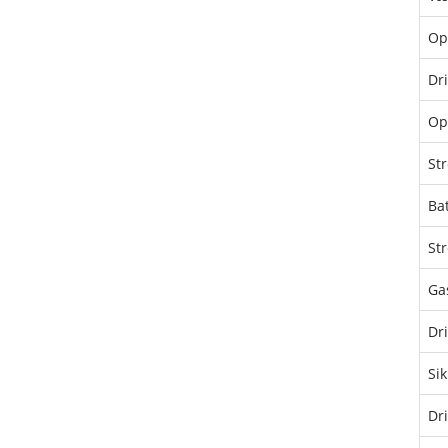
Op
Dr
Op
St
Bat
St
Ga
Dri
Si
Dri