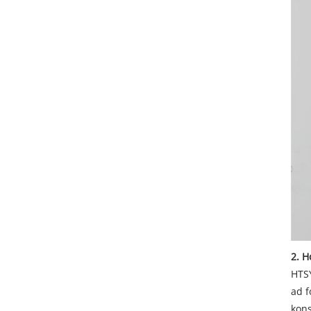
2. H
HTSY
ad f
kons