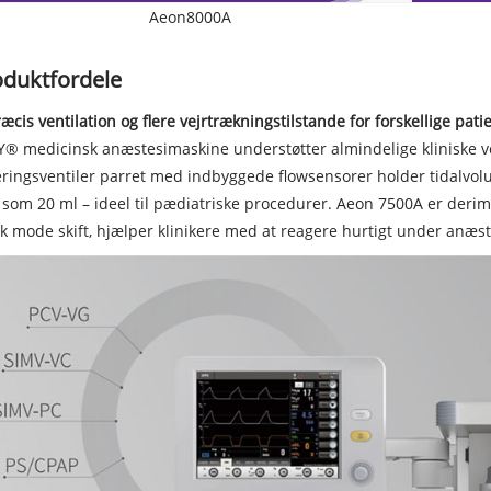
Aeon8000A
oduktfordele
ræcis ventilation og flere vejrtrækningstilstande for forskellige pati
® medicinsk anæstesimaskine understøtter almindelige kliniske v
ringsventiler parret med indbyggede flowsensorer holder tidalvo
 som 20 ml – ideel til pædiatriske procedurer. Aeon 7500A er deri
k mode skift, hjælper klinikere med at reagere hurtigt under anæst