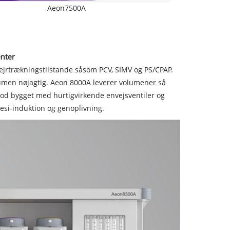
Aeon7500A
enter
ejrtrækningstilstande såsom PCV, SIMV og PS/CPAP.
lumen nøjagtig. Aeon 8000A leverer volumener så
mod bygget med hurtigvirkende envejsventiler og
esi-induktion og genoplivning.