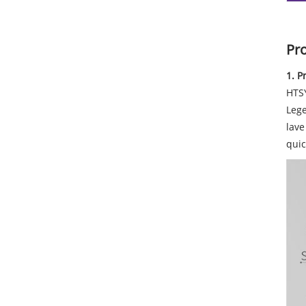
Pr
1. P
HTSY
Lege
lave
quic