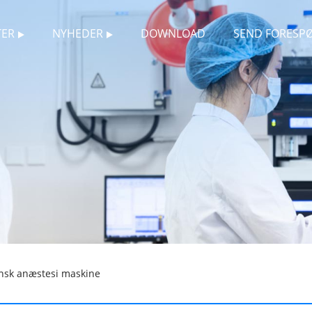
ER
NYHEDER
DOWNLOAD
SEND FORESP
nsk anæstesi maskine