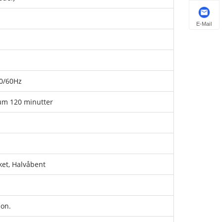
E-Mail
50/60Hz
um 120 minutter
ket, Halvåbent
ion.