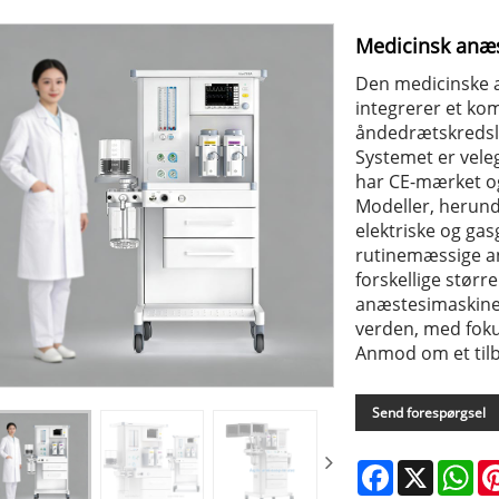
Medicinsk anæ
Den medicinske a
integrerer et kom
åndedrætskredslø
Systemet er veleg
har CE-mærket og 
Modeller, herund
elektriske og gas
rutinemæssige an
forskellige størr
anæstesimaskiner
verden, med fok
Anmod om et til
Send forespørgsel
Facebook
X
Wh