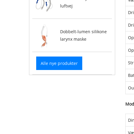
luftvej
Dr
Dr
Dobbelt-lumen silikone
Op
larynx maske
Op
St
Alle nye produkter
Bat
Ou
Mod
Di
Væ