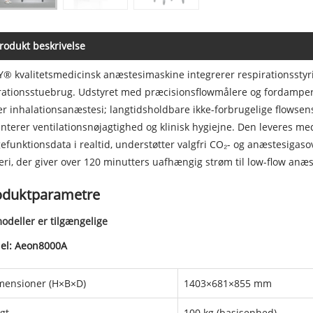
rodukt beskrivelse
® kvalitetsmedicinsk anæstesimaskine integrerer respirationsstyri
ationsstuebrug. Udstyret med præcisionsflowmålere og fordamperlås
er inhalationsanæstesi; langtidsholdbare ikke-forbrugelige flowse
nterer ventilationsnøjagtighed og klinisk hygiejne. Den leveres m
efunktionsdata i realtid, understøtter valgfri CO₂- og anæstesig
eri, der giver over 120 minutters uafhængig strøm til low-flow anæ
oduktparametre
odeller er tilgængelige
el: Aeon8000A
mensioner (H×B×D)
1403×681×855 mm
gt
100 kg (basisenhed)