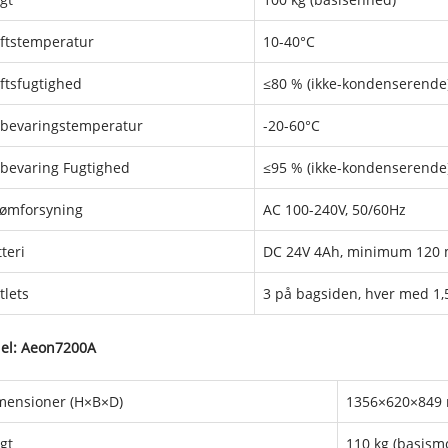
iftstemperatur
10-40°C
iftsfugtighed
≤80 % (ikke-kondenserende
bevaringstemperatur
-20-60°C
bevaring Fugtighed
≤95 % (ikke-kondenserende
rømforsyning
AC 100-240V, 50/60Hz
teri
DC 24V 4Ah, minimum 120 
tlets
3 på bagsiden, hver med 1
el: Aeon7200A
mensioner (H×B×D)
1356×620×849
gt
110 kg (basism