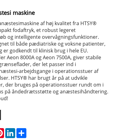
stesi maskine
næstesimaskine af høj kvalitet fra HTSY®
pakt fodaftryk, et robust legeret
b og intelligente overvågningsfunktioner.
net til både pædiatriske og voksne patienter,
er godkendt til klinisk brug i hele EU.
er Aeon 8000A og Aeon 7500A, giver stabile
grænseflader, der let passer ind i
æstesi-arbejdsgange i operationsstuer af
elser. HTSY® har brugt år på at udvikle
, der bruges på operationsstuer rundt om i
us på åndedrætsstøtte og anæstesihåndtering.
bud!
atsApp
Pinterest
LinkedIn
Share