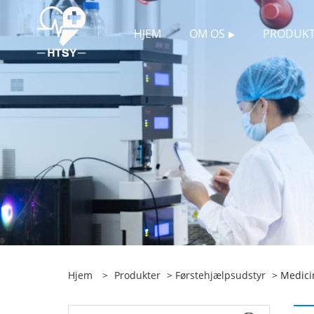
HJEM
OM OS
PRODUKT
Hjem
>
Produkter
>
Førstehjælpsudstyr
> Medici