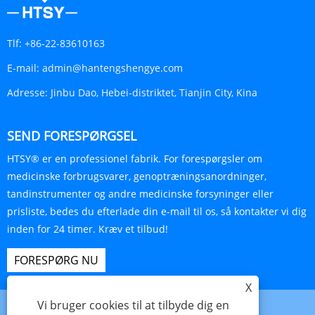
Tlf:
+86-22-83610163
E-mail:
admin@hantengshengye.com
Adresse:
Jinbu Dao, Hebei-distriktet, Tianjin City, Kina
SEND FORESPØRGSEL
HTSY® er en professionel fabrik. For forespørgsler om
medicinske forbrugsvarer, genoptræningsanordninger,
tandinstrumenter og andre medicinske forsyninger eller
prisliste, bedes du efterlade din e-mail til os, så kontakter vi dig
inden for 24 timer. Kræv et tilbud!
FORESPØRG NU
X
Vi bruger cookies til at tilbyde dig en