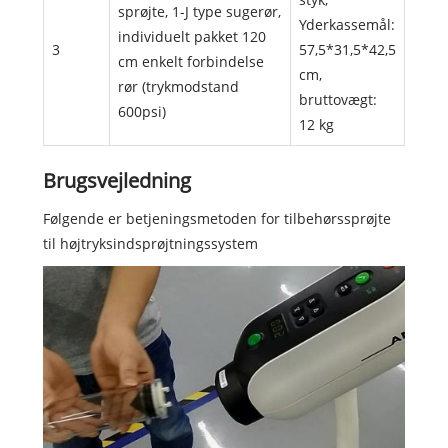
sprøjte, 1-J type sugerør,
Yderkassemål:
individuelt pakket 120
3
57,5*31,5*42,5
cm enkelt forbindelse
cm,
rør (trykmodstand
bruttovægt:
600psi)
12 kg
Brugsvejledning
Følgende er betjeningsmetoden for tilbehørssprøjte
til højtryksindsprøjtningssystem