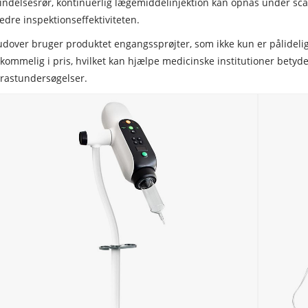
indelsesrør, kontinuerlig lægemiddelinjektion kan opnås under sc
edre inspektionseffektiviteten.
dover bruger produktet engangssprøjter, som ikke kun er pålidelige
kommelig i pris, hvilket kan hjælpe medicinske institutioner bety
rastundersøgelser.