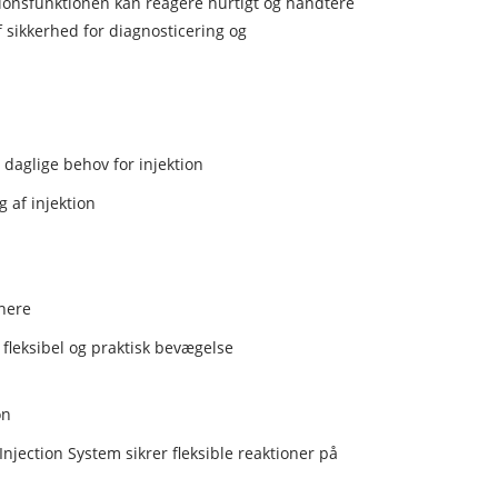
tionsfunktionen kan reagere hurtigt og håndtere
 af sikkerhed for diagnosticering og
daglige behov for injektion
g af injektion
nere
fleksibel og praktisk bevægelse
on
Injection System sikrer fleksible reaktioner på