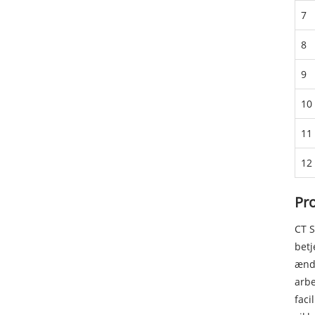
7
8
9
10
11
12
Pro
CT S
betj
ændr
arbe
faci