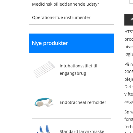
Medicinsk billeddannende udstyr
Operationsstue instrumenter
P
HTSY
prod
Nye produkter
nive
logi
På n
Intubationsstilet til
200E
engangsbrug
plej
Det 
vift
angi
Endotracheal rørholder
Sprø
fors
forb
Standard larynxmaske