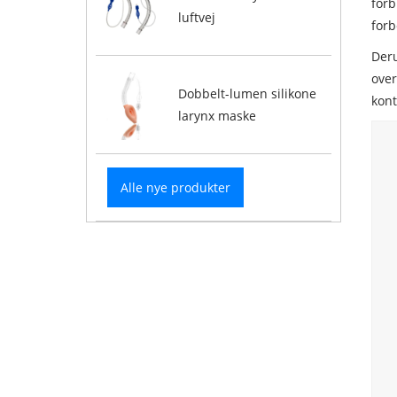
forb
luftvej
forb
Deru
over
Dobbelt-lumen silikone
kont
larynx maske
Alle nye produkter