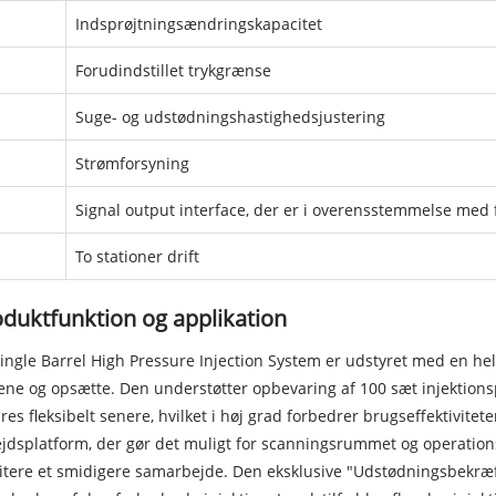
Indsprøjtningsændringskapacitet
Forudindstillet trykgrænse
Suge- og udstødningshastighedsjustering
Strømforsyning
Signal output interface, der er i overensstemmelse med 
To stationer drift
duktfunktion og applikation
ingle Barrel High Pressure Injection System er udstyret med en helt
ene og opsætte. Den understøtter opbevaring af 100 sæt injektions
es fleksibelt senere, hvilket i høj grad forbedrer brugseffektivite
jdsplatform, der gør det muligt for scanningsrummet og operatio
litere et smidigere samarbejde. Den eksklusive "Udstødningsbekræf