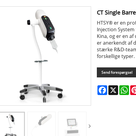
CT Single Barre
HTSY® er en prof
Injection System f
Kina, og er en af
er anerkendt af 
stærke R&D-team 
forskellige typer
Send forespørgsel
Facebook
X
Wh