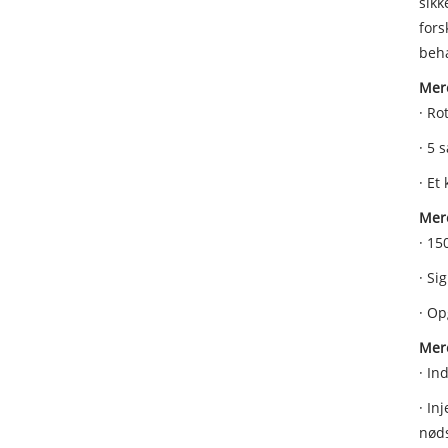
sikk
fors
beha
Mere
· Ro
· 5 
· Et
Mere
· 15
· Si
· Op
Mere
· In
· In
nøds