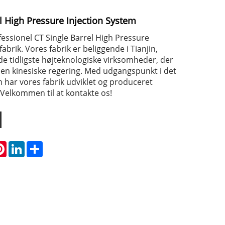
l High Pressure Injection System
essionel CT Single Barrel High Pressure
abrik. Vores fabrik er beliggende i Tianjin,
 ​​de tidligste højteknologiske virksomheder, der
den kinesiske regering. Med udgangspunkt i det
har vores fabrik udviklet og produceret
. Velkommen til at kontakte os!
atsApp
Pinterest
LinkedIn
Share