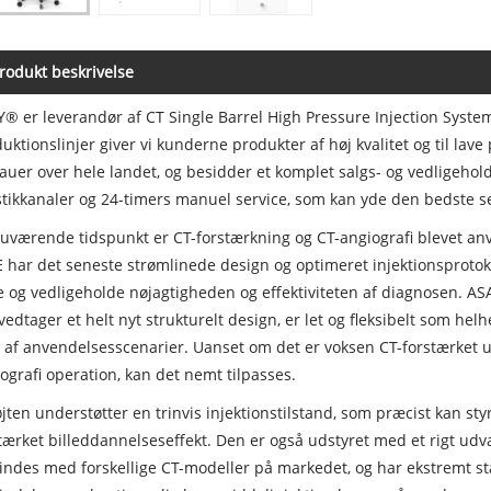
rodukt beskrivelse
® er leverandør af CT Single Barrel High Pressure Injection Syste
uktionslinjer giver vi kunderne produkter af høj kvalitet og til lave p
auer over hele landet, og besidder et komplet salgs- og vedligeho
stikkanaler og 24-timers manuel service, som kan yde den bedste se
uværende tidspunkt er CT-forstærkning og CT-angiografi blevet anv
 har det seneste strømlinede design og optimeret injektionsprotok
e og vedligeholde nøjagtigheden og effektiviteten af diagnosen. ASA
vedtager et helt nyt strukturelt design, er let og fleksibelt som he
e af anvendelsesscenarier. Uanset om det er voksen CT-forstærket 
ografi operation, kan det nemt tilpasses.
jten understøtter en trinvis injektionstilstand, som præcist kan styr
tærket billeddannelseseffekt. Den er også udstyret med et rigt ud
indes med forskellige CT-modeller på markedet, og har ekstremt s