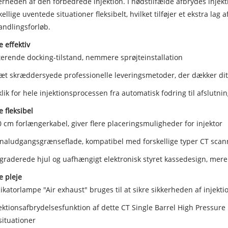
erheden af den forbedrede injektion. I nødstilfælde afbrydes injek
kellige uventede situationer fleksibelt, hvilket tilføjer et ekstra lag
ndlingsforløb.
 effektiv
terende docking-tilstand, nemmere sprøjteinstallation
sæt skræddersyede professionelle leveringsmetoder, der dækker dit 
 klik for hele injektionsprocessen fra automatisk fodring til afslutnin
 fleksibel
0 cm forlængerkabel, giver flere placeringsmuligheder for injektor
gnaludgangsgrænseflade, kompatibel med forskellige typer CT scan
graderede hjul og uafhængigt elektronisk styret kassedesign, mere 
 pleje
dikatorlampe "Air exhaust" bruges til at sikre sikkerheden af injekti
jektionsafbrydelsesfunktion af dette CT Single Barrel High Pressure 
ituationer