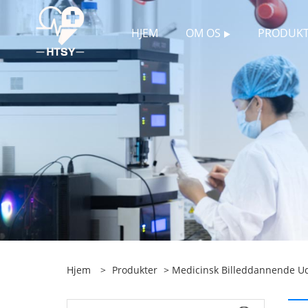
HJEM
OM OS
PRODUKT
Hjem
>
Produkter
>
Medicinsk Billeddannende Ud