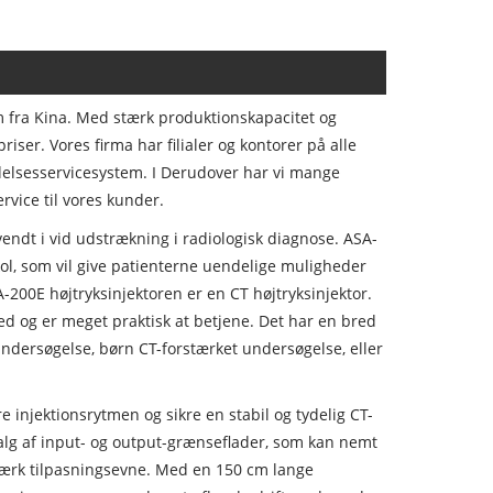
m fra Kina. Med stærk produktionskapacitet og
riser. Vores firma har filialer og kontorer på alle
ldelsesservicesystem. I Derudover har vi mange
rvice til vores kunder.
endt i vid udstrækning i radiologisk diagnose. ASA-
ol, som vil give patienterne uendelige muligheder
-200E højtryksinjektoren er en CT højtryksinjektor.
lhed og er meget praktisk at betjene. Det har en bred
undersøgelse, børn CT-forstærket undersøgelse, eller
e injektionsrytmen og sikre en stabil og tydelig CT-
valg af input- og output-grænseflader, som kan nemt
tærk tilpasningsevne. Med en 150 cm lange