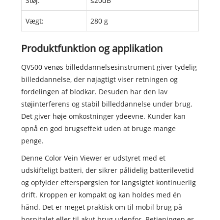
Støj:
≤20dB
Vægt:
280 g
Produktfunktion og applikation
QV500 venøs billeddannelsesinstrument giver tydelig
billeddannelse, der nøjagtigt viser retningen og
fordelingen af blodkar. Desuden har den lav
støjinterferens og stabil billeddannelse under brug.
Det giver høje omkostninger ydeevne. Kunder kan
opnå en god brugseffekt uden at bruge mange
penge.
Denne Color Vein Viewer er udstyret med et
udskifteligt batteri, der sikrer pålidelig batterilevetid
og opfylder efterspørgslen for langsigtet kontinuerlig
drift. Kroppen er kompakt og kan holdes med én
hånd. Det er meget praktisk om til mobil brug på
hospitalet eller til akut brug udenfor. Betjeningen er