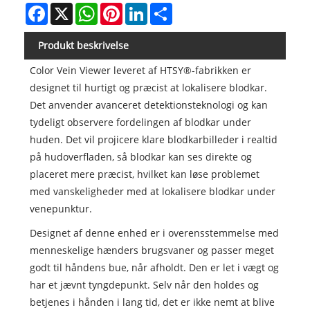
Facebook
X
WhatsApp
Pinterest
LinkedIn
Share
Produkt beskrivelse
Color Vein Viewer leveret af HTSY®-fabrikken er
designet til hurtigt og præcist at lokalisere blodkar.
Det anvender avanceret detektionsteknologi og kan
tydeligt observere fordelingen af blodkar under
huden. Det vil projicere klare blodkarbilleder i realtid
på hudoverfladen, så blodkar kan ses direkte og
placeret mere præcist, hvilket kan løse problemet
med vanskeligheder med at lokalisere blodkar under
venepunktur.
Designet af denne enhed er i overensstemmelse med
menneskelige hænders brugsvaner og passer meget
godt til håndens bue, når afholdt. Den er let i vægt og
har et jævnt tyngdepunkt. Selv når den holdes og
betjenes i hånden i lang tid, det er ikke nemt at blive