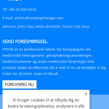
Tlf:
+86-22-83610163
E-mail:
admin@hantengshengye.com
Adresse:
Jinbu Dao, Hebei-distriktet, Tianjin City, Kina
SEND FORESPØRGSEL
HTSY® er en professionel fabrik. For forespørgsler om
medicinske forbrugsvarer, genoptræningsanordninger,
tandinstrumenter og andre medicinske forsyninger eller
prisliste, bedes du efterlade din e-mail til os, så kontakter vi dig
inden for 24 timer. Kræv et tilbud!
FORESPØRG NU
X
Vi bruger cookies til at tilbyde dig en
bedre browsingoplevelse, analysere trafik