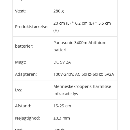
Vægt:
280 g
20 cm (L) * 6,2 cm (B) * 5,5 cm
Produktstørrelse:
(H)
Panasonic 3400m Ahithium
batterier:
batteri
Magt:
DC 5V 2A
Adapteren:
100V-240V, AC 50Hz-60Hz; 5V2A
Menneskekroppens harmløse
Lys:
infrarøde lys
Afstand:
15-25 cm
Nøjagtighed:
±0,3 mm