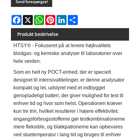
Send forespørgsel
Facebook
X
WhatsApp
Pinterest
LinkedIn
Share
Produkt beskrivelse
HTSY® - Fokuseret på at levere højkvalitets
blodgas- og kemiske analyser til laboratorier over
hele verden.
Som en helt ny POCT-enhed, der er specielt
designet til intensivafdelinger, er denne analysator
kompakt og let, udstyret med et indbygget
genopladeligt batteri, der giver mulighed for test til
enhver tid og hvor som helst. Operationen kræver
kun tre trin, hvilket resulterer i højere effektivitet;
engangsforbrugsstofferne gør testkombinationerne
mere fleksible, og blækpatronerne kan opbevares
ved stuetemperatur i lang tid og bruges til enhver