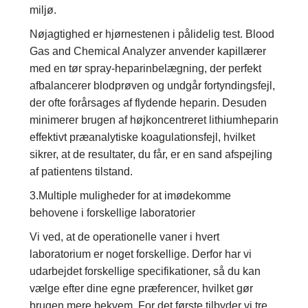
miljø.
Nøjagtighed er hjørnestenen i pålidelig test. Blood
Gas and Chemical Analyzer anvender kapillærer
med en tør spray-heparinbelægning, der perfekt
afbalancerer blodprøven og undgår fortyndingsfejl,
der ofte forårsages af flydende heparin. Desuden
minimerer brugen af ​​højkoncentreret lithiumheparin
effektivt præanalytiske koagulationsfejl, hvilket
sikrer, at de resultater, du får, er en sand afspejling
af patientens tilstand.
3.Multiple muligheder for at imødekomme
behovene i forskellige laboratorier
Vi ved, at de operationelle vaner i hvert
laboratorium er noget forskellige. Derfor har vi
udarbejdet forskellige specifikationer, så du kan
vælge efter dine egne præferencer, hvilket gør
brugen mere bekvem. For det første tilbyder vi tre