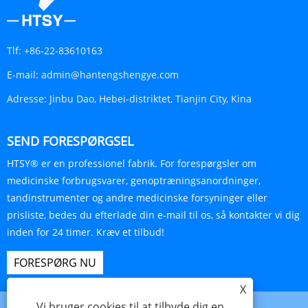
Tlf:
+86-22-83610163
E-mail:
admin@hantengshengye.com
Adresse:
Jinbu Dao, Hebei-distriktet, Tianjin City, Kina
SEND FORESPØRGSEL
HTSY® er en professionel fabrik. For forespørgsler om
medicinske forbrugsvarer, genoptræningsanordninger,
tandinstrumenter og andre medicinske forsyninger eller
prisliste, bedes du efterlade din e-mail til os, så kontakter vi dig
inden for 24 timer. Kræv et tilbud!
FORESPØRG NU
X
Vi bruger cookies til at tilbyde dig en