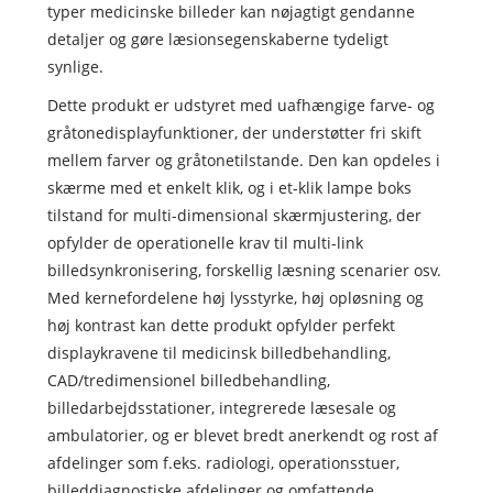
typer medicinske billeder kan nøjagtigt gendanne
detaljer og gøre læsionsegenskaberne tydeligt
synlige.
Dette produkt er udstyret med uafhængige farve- og
gråtonedisplayfunktioner, der understøtter fri skift
mellem farver og gråtonetilstande. Den kan opdeles i
skærme med et enkelt klik, og i et-klik lampe boks
tilstand for multi-dimensional skærmjustering, der
opfylder de operationelle krav til multi-link
billedsynkronisering, forskellig læsning scenarier osv.
Med kernefordelene høj lysstyrke, høj opløsning og
høj kontrast kan dette produkt opfylder perfekt
displaykravene til medicinsk billedbehandling,
CAD/tredimensionel billedbehandling,
billedarbejdsstationer, integrerede læsesale og
ambulatorier, og er blevet bredt anerkendt og rost af
afdelinger som f.eks. radiologi, operationsstuer,
billeddiagnostiske afdelinger og omfattende